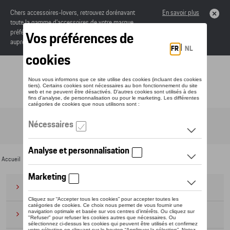
Chers accessoires-lovers, retrouvez dorénavant
En savoir plus
toute la gamme d’accessoires de votre marque
préférée sous forme de catalogue à commander
auprès de votre concessionaire.
Toggle navigation
FR
Accueil
>
Pour vous
>
Audi Sport Collection
>
Audi Kids
> Vêtements
Bagages
(28)
Casquettes et bonnets
(20)