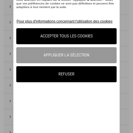
Lunettes de soleil
(9)
Montres
(12)
Essentiels du bureau
(19)
Cuir
(6)
Divers
(94)
Porte-clés et cordons
(16)
Pour enfants
(34)
Électroniques
(5)
Textile
(53)