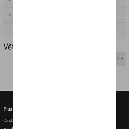
Cyclisme
(6)
Miniatures
(4)
Vêtements
Nombre d'éléments affichés :
Plus d'informations
Conditions de vente