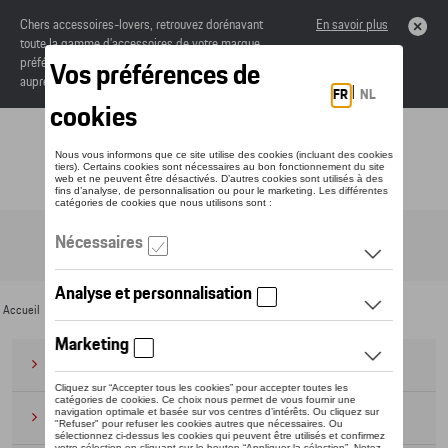
Chers accessoires-lovers, retrouvez dorénavant
En savoir plus
toute la gamme d’accessoires de votre marque
préférée sous forme de catalogue à commander
auprès de votre concessionaire.
Toggle navigation
FR
Accueil
>
Pour vous
> Cobi
Bagages
(28)
Casquettes et bonnets
(20)