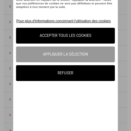
Lunettes de soleil
(9)
Montres
(12)
Essentiels du bureau
(19)
Cuir
(6)
Divers
(94)
Porte-clés et cordons
(16)
Pour enfants
(34)
Électroniques
(5)
Textile
(53)