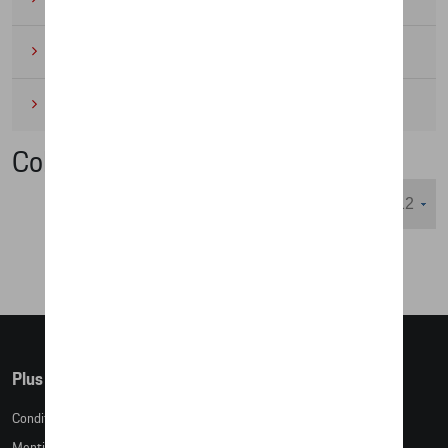
Cyclisme
(6)
Miniatures
(4)
Cobi
Nombre d'éléments affichés :
Plus d'informations
Conditions de vente