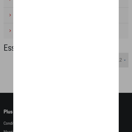
Cyclisme
(6)
Miniatures
(4)
Essentials Collection
Nombre d'éléments affichés :
Plus d'informations
Conditions de vente