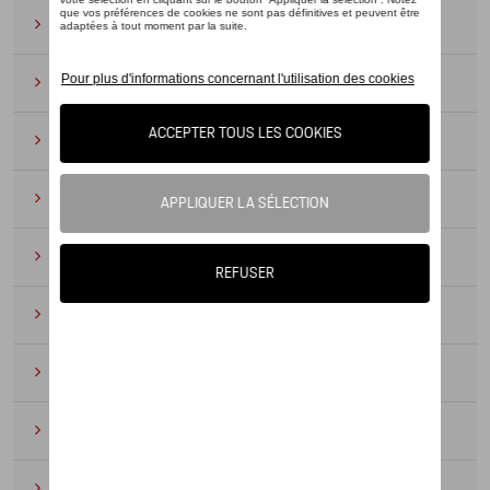
Lunettes de soleil
(9)
Montres
(12)
Essentiels du bureau
(19)
Cuir
(6)
Divers
(94)
Porte-clés et cordons
(16)
Pour enfants
(34)
Électroniques
(5)
Textile
(53)