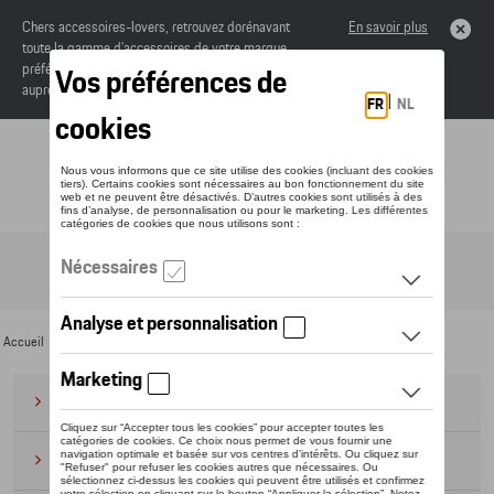
Chers accessoires-lovers, retrouvez dorénavant
En savoir plus
toute la gamme d’accessoires de votre marque
préférée sous forme de catalogue à commander
auprès de votre concessionaire.
Toggle navigation
FR
Accueil
>
Pour vous
>
CUPRA
> Essentials Collection
Bagages
(28)
Casquettes et bonnets
(20)