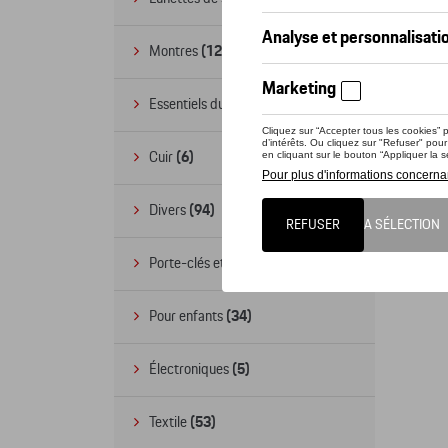
Montres
(12)
Essentiels du bureau
(19)
Cuir
(6)
Divers
(94)
Porte-clés et cordons
(16)
Pour enfants
(34)
Électroniques
(5)
Textile
(53)