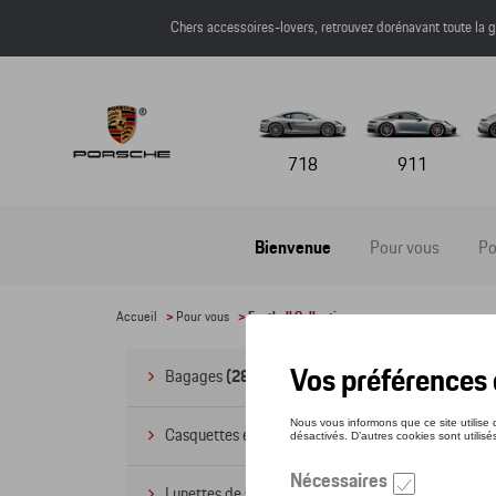
Chers accessoires-lovers, retrouvez dorénavant toute l
718
911
Bienvenue
Pour vous
Po
Accueil
>
Pour vous
> Football Collection
Foo
Bagages
(28)
Casquettes et bonnets
(20)
Lunettes de soleil
(9)