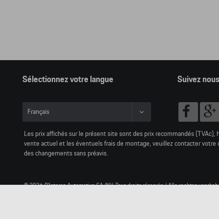
Sélectionnez votre langue
Suivez nou
Français
Nederlands
Les prix affichés sur le présent site sont des prix recommandés (TVAc), 
vente actuel et les éventuels frais de montage, veuillez contacter votr
des changements sans préavis.
© 2026 D'Ieteren Automotive SA/NV. Tous droits réservés / Alle rechten voorbeh