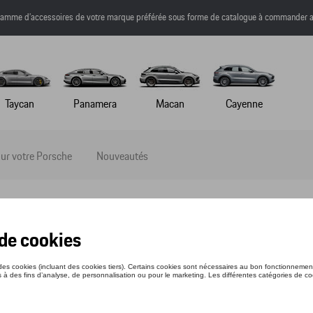
a gamme d’accessoires de votre marque préférée sous forme de catalogue à commander a
Taycan
Panamera
Macan
Cayenne
ur votre Porsche
Nouveautés
tball Collection