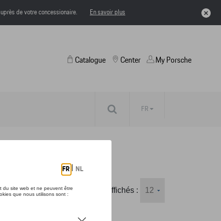
uprès de votre concessionaire.
En savoir plus
Catalogue
Center
My Porsche
FR
Nombre d'éléments affichés :