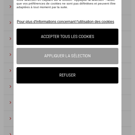
Lunettes de soleil
(9)
Montres
(12)
Essentiels du bureau
(19)
Cuir
(6)
Divers
(94)
Porte-clés et cordons
(16)
Pour enfants
(34)
Électroniques
(5)
Textile
(53)