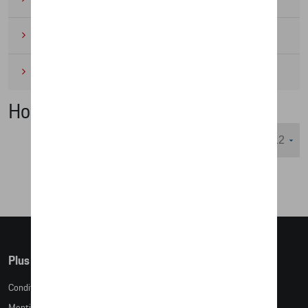
Cyclisme
(6)
Miniatures
(4)
Hommes
Nombre d'éléments affichés :
Plus d'informations
Conditions de vente