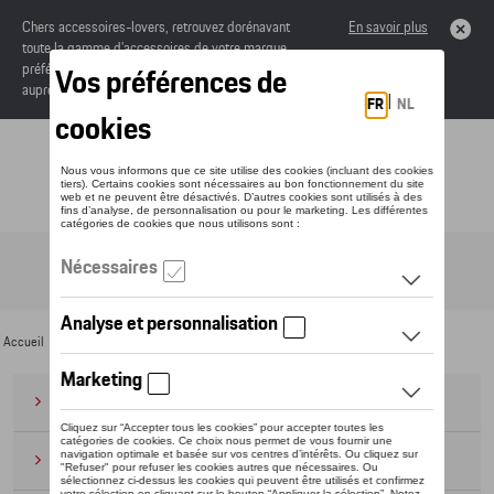
Chers accessoires-lovers, retrouvez dorénavant
En savoir plus
toute la gamme d’accessoires de votre marque
préférée sous forme de catalogue à commander
auprès de votre concessionaire.
Toggle navigation
FR
Accueil
>
Pour vous
>
Explorer Collection
>
Vêtements
> Hommes
Bagages
(28)
Casquettes et bonnets
(20)