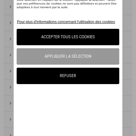
Lunettes de soleil
(9)
Montres
(12)
Essentiels du bureau
(19)
Cuir
(6)
Divers
(94)
Porte-clés et cordons
(16)
Pour enfants
(34)
Électroniques
(5)
Textile
(53)