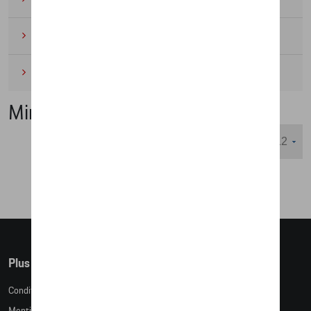
Cyclisme
(6)
Miniatures
(4)
Miniatures
Nombre d'éléments affichés :
Plus d'informations
Conditions de vente