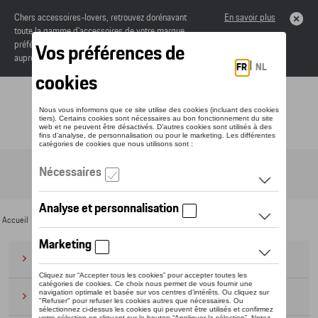
Chers accessoires-lovers, retrouvez dorénavant
En savoir plus
toute la gamme d’accessoires de votre marque
préférée sous forme de catalogue à commander
auprès de votre concessionaire.
Toggle navigation
FR
Accueil
>
Pour vous
>
Dernière chance
> Miniatures
Bagages
(28)
Casquettes et bonnets
(20)