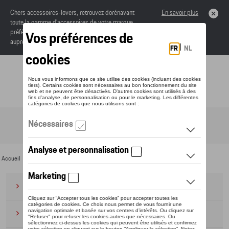
Chers accessoires-lovers, retrouvez dorénavant
En savoir plus
toute la gamme d’accessoires de votre marque
préférée sous forme de catalogue à commander
auprès de votre concessionaire.
Toggle navigation
FR
Accueil
>
Pour vous
>
Business Collection
>
Accessoires
> Multimédia
Bagages
(28)
Casquettes et bonnets
(20)