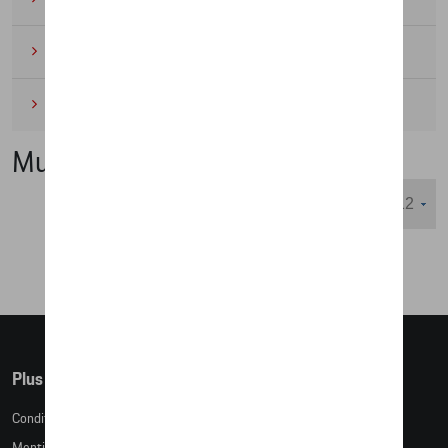
Cyclisme
(6)
Miniatures
(4)
Multimédia
Nombre d'éléments affichés :
Plus d'informations
Conditions de vente