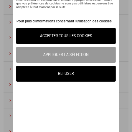
Lunettes de soleil
(9)
Montres
(12)
Essentiels du bureau
(19)
Cuir
(6)
Divers
(94)
Porte-clés et cordons
(16)
Pour enfants
(34)
Électroniques
(5)
Textile
(53)