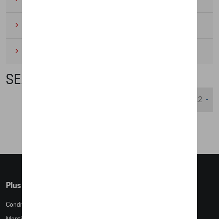
Cyclisme
(6)
Miniatures
(4)
SEAT
Nombre d'éléments affichés :
Plus d'informations
Conditions de vente