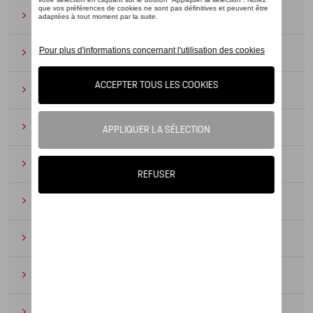
Lunettes de soleil
(9)
Montres
(12)
Essentiels du bureau
(19)
Cuir
(6)
Divers
(94)
Porte-clés et cordons
(16)
Pour enfants
(34)
Électroniques
(5)
Textile
(53)