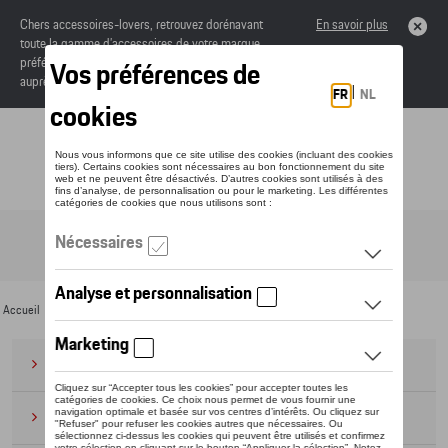
Chers accessoires-lovers, retrouvez dorénavant
En savoir plus
toute la gamme d’accessoires de votre marque
préférée sous forme de catalogue à commander
auprès de votre concessionaire.
Toggle navigation
FR
Accueil
>
Pour vous
> SEAT
Bagages
(28)
Casquettes et bonnets
(20)