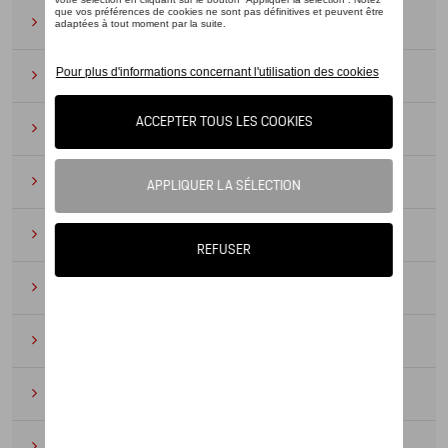
Lunettes de soleil
(9)
Montres
(12)
Essentiels du bureau
(19)
Cuir
(6)
Divers
(94)
Porte-clés et cordons
(16)
Pour enfants
(34)
Électroniques
(5)
Textile
(53)