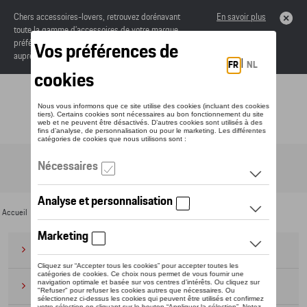
Chers accessoires-lovers, retrouvez dorénavant
En savoir plus
toute la gamme d’accessoires de votre marque
préférée sous forme de catalogue à commander
auprès de votre concessionaire.
Toggle navigation
FR
Accueil
>
Pour vous
>
Audi Sport Collection
> Special Editions
Bagages
(28)
Casquettes et bonnets
(20)