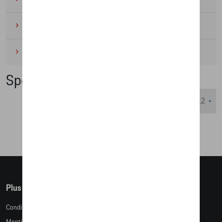
Cyclisme
(6)
Miniatures
(4)
Special Editions
Nombre d'éléments affichés :
Plus d'informations
Conditions de vente