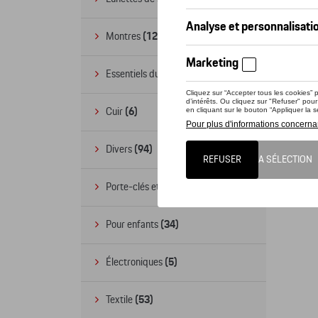
Montres
(12)
Essentiels du bureau
(19)
Cuir
(6)
Divers
(94)
Porte-clés et cordons
(16)
Pour enfants
(34)
Électroniques
(5)
Textile
(53)