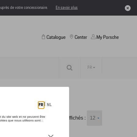
uprès de votre concessionaire.
En savoir plus
Catalogue
Center
My Porsche
FR
Nombre d'éléments affichés :