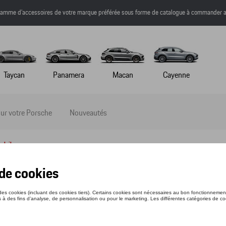
a gamme d’accessoires de votre marque préférée sous forme de catalogue à commander a
Taycan
Panamera
Macan
Cayenne
ur votre Porsche
Nouveautés
oleil
ettes de soleil