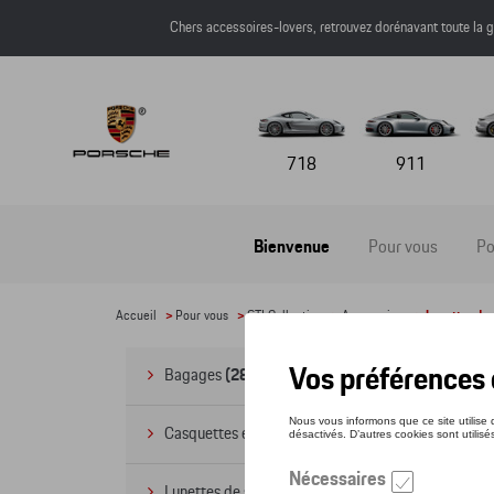
Chers accessoires-lovers, retrouvez dorénavant toute l
718
911
Bienvenue
Pour vous
Po
Accueil
>
Pour vous
>
GTI Collection
>
Accessoires
> Lunettes de s
Lun
Bagages
(28)
Casquettes et bonnets
(20)
Lunettes de soleil
(9)