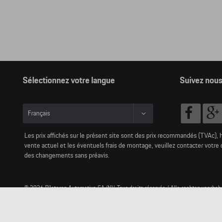
Sélectionnez votre langue
Suivez nou
Français
Nederlands
Les prix affichés sur le présent site sont des prix recommandés (TVAc), 
vente actuel et les éventuels frais de montage, veuillez contacter votr
des changements sans préavis.
© 2026 D'Ieteren Automotive SA/NV. Tous droits réservés / Alle rechten voorbeh