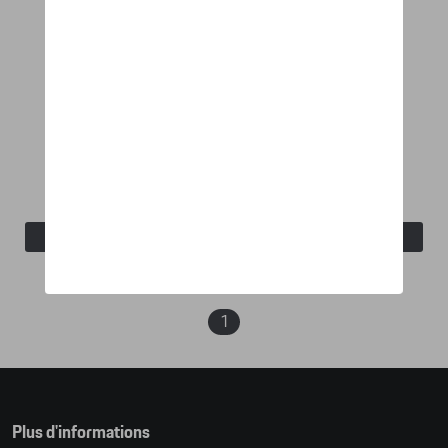
Veste sweat Weissach - Essential
Référence: WAP674XXX0PESS
161,67 €
Voir détails
1
Plus d'informations