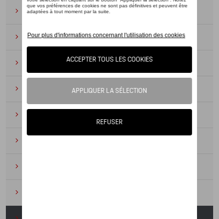
Lunettes de soleil
(9)
Montres
(12)
Essentiels du bureau
(19)
Cuir
(6)
Divers
(94)
Porte-clés et cordons
(16)
Pour enfants
(34)
Électroniques
(5)
Textile
(53)