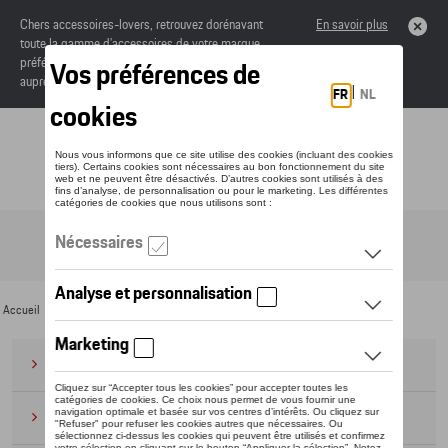
Chers accessoires-lovers, retrouvez dorénavant
En savoir plus
toute la gamme d’accessoires de votre marque
préférée sous forme de catalogue à commander
auprès de votre concessionaire.
Toggle navigation
FR
Accueil
>
Pour vous
>
Textile
>
Hommes
> Sweats et pulls
Bagages
(28)
Casquettes et bonnets
(20)