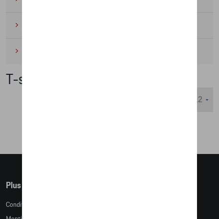
Cyclisme
(6)
Miniatures
(4)
T-shirts/polo's
Nombre d'éléments affichés :
Plus d'informations
Conditions de vente