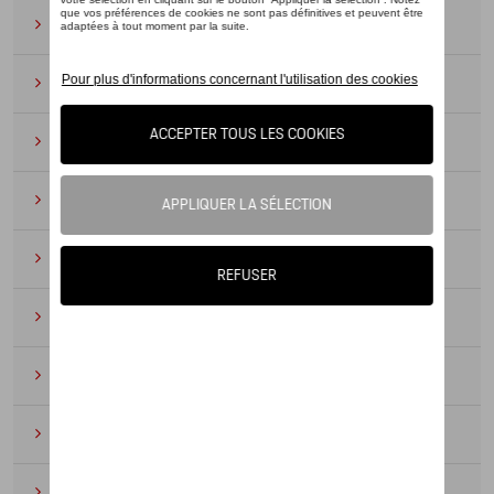
Lunettes de soleil
(9)
Montres
(12)
Essentiels du bureau
(19)
Cuir
(6)
Divers
(94)
Porte-clés et cordons
(16)
Pour enfants
(34)
Électroniques
(5)
Textile
(53)