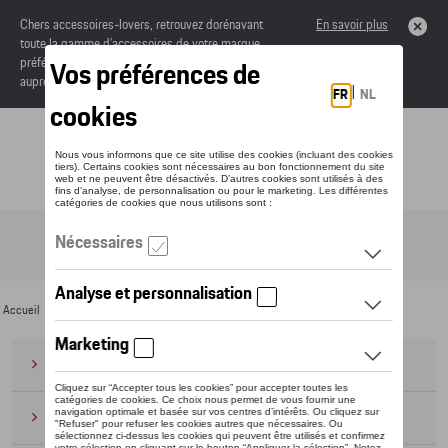
Chers accessoires-lovers, retrouvez dorénavant
En savoir plus
toute la gamme d’accessoires de votre marque
préférée sous forme de catalogue à commander
auprès de votre concessionaire.
Toggle navigation
FR
Accueil
>
Pour vous
>
"R" Collection
>
Vêtements
> T-shirts/polo's
Bagages
(28)
Casquettes et bonnets
(20)