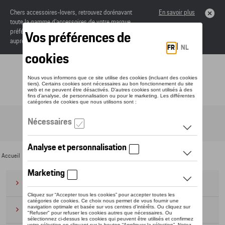
Chers accessoires-lovers, retrouvez dorénavant
En savoir plus
toute la gamme d’accessoires de votre marque
préférée sous forme de catalogue à commander
auprès de votre concessionaire.
Toggle navigation
FR
Accueil
>
Pour vous
>
Textile
>
Divers
> Serviettes de bain et de plage
Bagages
(28)
Casquettes et bonnets
(20)