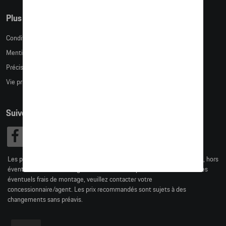
Plus d'informations
Conditions de vente
Mentions légales
Précision des tailles
Vie privée
Suivez nous
Les prix affichés sur le présent site sont des prix recommandés (TVAc), hors
éventuels frais de montage. Pour connaitre le prix de vente actuel et les
éventuels frais de montage, veuillez contacter votre
concessionnaire/agent. Les prix recommandés sont sujets à des
changements sans préavis.