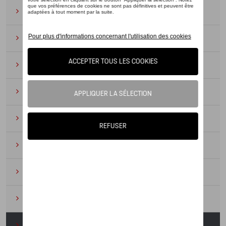
Lunettes de soleil
(9)
Montres
(12)
Essentiels du bureau
(19)
Cuir
(6)
Divers
(94)
Porte-clés et cordons
(16)
Pour enfants
(34)
Électroniques
(5)
Textile
(53)