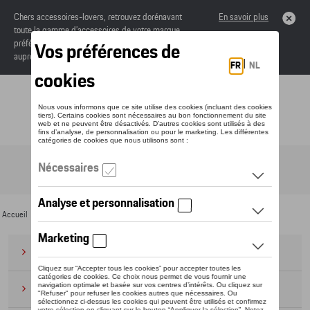
Chers accessoires-lovers, retrouvez dorénavant
En savoir plus
toute la gamme d’accessoires de votre marque
préférée sous forme de catalogue à commander
auprès de votre concessionaire.
Toggle navigation
FR
Accueil
>
Pour vous
>
Pour enfants
> Divers
Bagages
(28)
Casquettes et bonnets
(20)