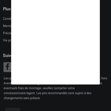
Plus d'informations
Conditions de vente
Mentions légales
Précision des tailles
Vie privée
Suivez nous
Les prix affichés sur le présent site sont des prix recommandés (TVAc), hors
éventuels frais de montage. Pour connaitre le prix de vente actuel et les
éventuels frais de montage, veuillez contacter votre
concessionnaire/agent. Les prix recommandés sont sujets à des
changements sans préavis.