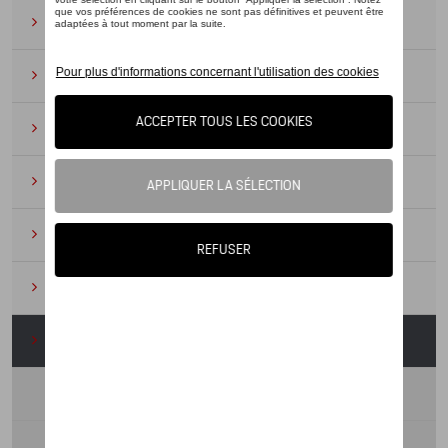
Lunettes de soleil
(9)
Montres
(12)
Essentiels du bureau
(19)
Cuir
(6)
Divers
(94)
Porte-clés et cordons
(16)
Pour enfants
(34)
Peluches
(2)
Jouets
(1)