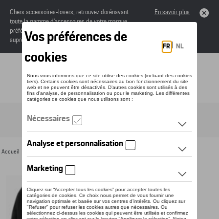
Chers accessoires-lovers, retrouvez dorénavant
En savoir plus
toute la gamme d’accessoires de votre marque
préférée sous forme de catalogue à commander
auprès de votre concessionaire.
Toggle navigation
FR
Accueil
>
Pour vous
>
Textile
>
Hommes
>
Sweats et pulls
> Détail