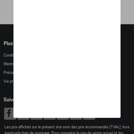
Plus d'informations
Conditions de vente
Mentions légales
Précision des tailles
Vie privée
Suivez nous
Les prix affichés sur le présent site sont des prix recommandés (TVAc), hors
éventuels frais de montage. Pour connaitre le prix de vente actuel et les