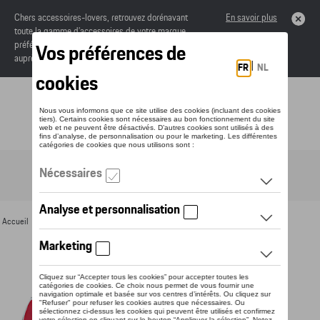
Chers accessoires-lovers, retrouvez dorénavant
En savoir plus
toute la gamme d’accessoires de votre marque
préférée sous forme de catalogue à commander
auprès de votre concessionaire.
Toggle navigation
FR
Accueil
>
Pour vous
>
Textile
>
Hommes
>
Sweats et pulls
> Détail