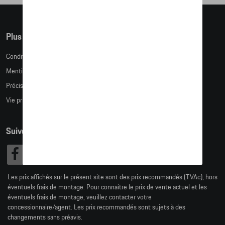
Plus d'informations
Conditions de vente
Mentions légales
Précision des tailles
Vie privée
Suivez nous
Les prix affichés sur le présent site sont des prix recommandés (TVAc), hors
éventuels frais de montage. Pour connaitre le prix de vente actuel et les
éventuels frais de montage, veuillez contacter votre
concessionnaire/agent. Les prix recommandés sont sujets à des
changements sans préavis.