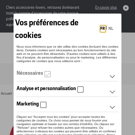
Chers accessoires-lovers, retrouvez dorénavant
En savoir plus
toute la gamme d’accessoires de votre marque
préférée sous forme de catalogue à commander
auprès de votre concessionaire.
Toggle navigation
FR
Accueil
>
Pour vous
>
Textile
>
Hommes
>
Sweats et pulls
> Détail