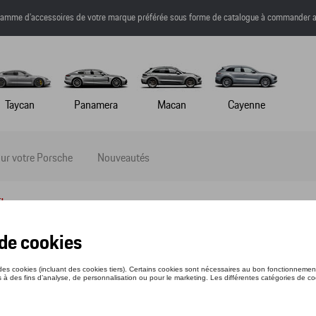
a gamme d’accessoires de votre marque préférée sous forme de catalogue à commander a
Taycan
Panamera
Macan
Cayenne
ur votre Porsche
Nouveautés
l
E SWEAT - RS 2.7 - M
nce: WAP95300M0NRS2
50 €