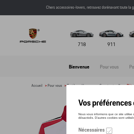
Chers accessoires-lovers, retrouvez dorénavant toute l
718
911
Bienvenue
Pour vous
Po
Accueil
>
Pour vous
>
Textile
>
Hommes
>
Sweats et pulls
> Détai
VEST
Référe
151,