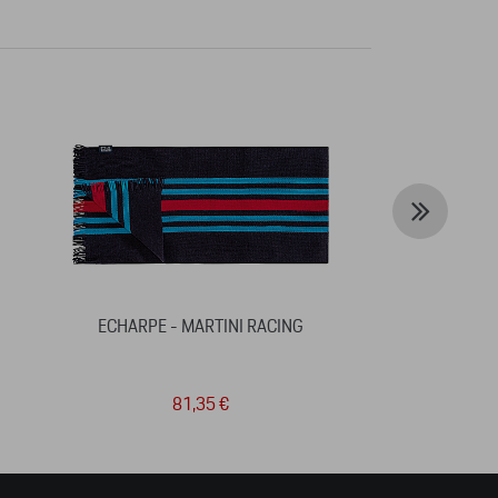
ECHARPE - MARTINI RACING
PORSCHE 
PERFORMANCE 
81,35 €
14 