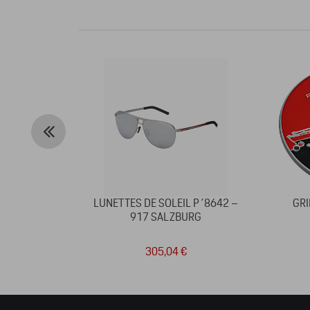
LUNETTES DE SOLEIL P´8642 –
GRI
917 SALZBURG
305,04 €