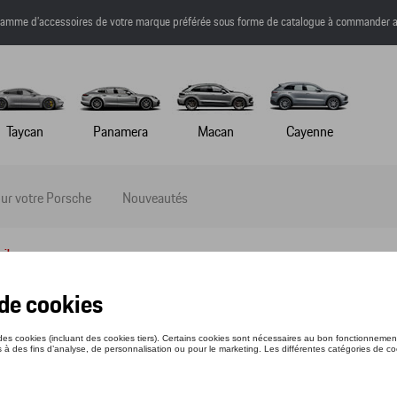
a gamme d’accessoires de votre marque préférée sous forme de catalogue à commander a
Taycan
Panamera
Macan
Cayenne
ur votre Porsche
Nouveautés
ail
O-SHIRT - 75 Y PORSCHE SPORTS CAR
nce: WAP131XXX0P75Y
7 €