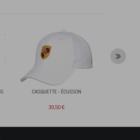
NG
CASQUETTE - ÉCUSSON
2D PUZZLE 
CALEN
30,50 €
2
s