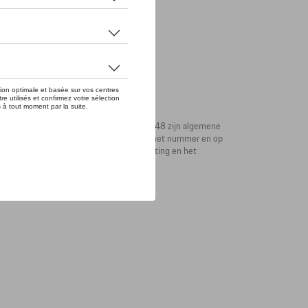
 eerste Porsche-sportwagen op 8 juni 1948 zijn algemene
5' inclusief geborduurde jaartallen. Onder het nummer en op
- een gestreepte band aan de hals en sluiting en het