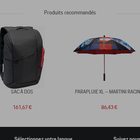
Produits recommandés
SAC À DOS
PARAPLUIE XL – MARTINI RACI
161,67 €
86,43 €
Sélectionnez votre langue
Suivez nou