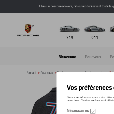
Chers accessoires-lovers, retrouvez dorénavant toute l
718
911
Bienvenue
Pour vous
Po
Accueil
>
Pour vous
>
Textile
>
Hommes
>
T-shirts et polos
> Dét
POL
Référe
71,1