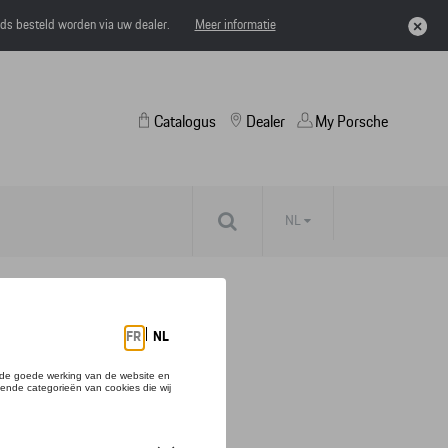
eds besteld worden via uw dealer.
Meer informatie
Catalogus
Dealer
My Porsche
NL