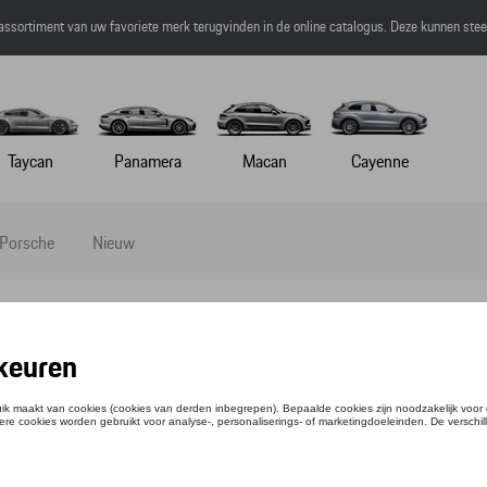
 assortiment van uw favoriete merk terugvinden in de online catalogus. Deze kunnen ste
Taycan
Panamera
Macan
Cayenne
 Porsche
Nieuw
l
-SHIRT - MARTINI RACING - XS
ntie: WAP5510XS0P0MR
,51