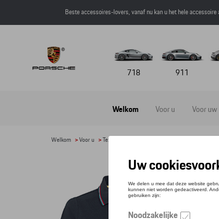
Beste accessoires-lovers, vanaf nu kan u het hele accessoire
718
911
Welkom
Voor u
Voor uw
Welkom
>
Voor u
>
Textiel
>
Vrouwen
>
T-shirts en polo's
> Detai
POLO
Refere
€ 91