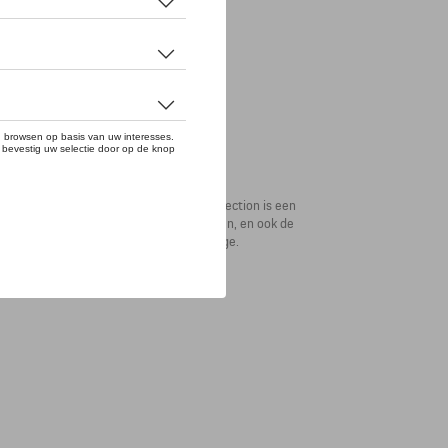
ge piquéstof uit de MARTINI RACING® Collection is een
de iconische MARTINI RACING®-look geven, en ook de
l hoogtepunt is de MARTINI RACING®-badge.