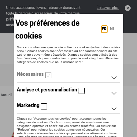
Chers accessoires-lovers, retrouvez dorénavant
En savoir plus
toute la gamme d’accessoires de votre marque
préférée sous forme de catalogue à commander
auprès de votre concessionaire.
Toggle navigation
FR
Accueil
>
Pour vous
>
Textile
>
Hommes
>
T-shirts et polos
> Détail