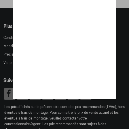
Plus d'informations
Conditions de vente
Mentions légales
Précision des tailles
Vie privée
Suivez nous
Les prix affichés sur le présent site sont des prix recommandés (TVAc), hors
éventuels frais de montage. Pour connaitre le prix de vente actuel et les
éventuels frais de montage, veuillez contacter votre
concessionnaire/agent. Les prix recommandés sont sujets à des