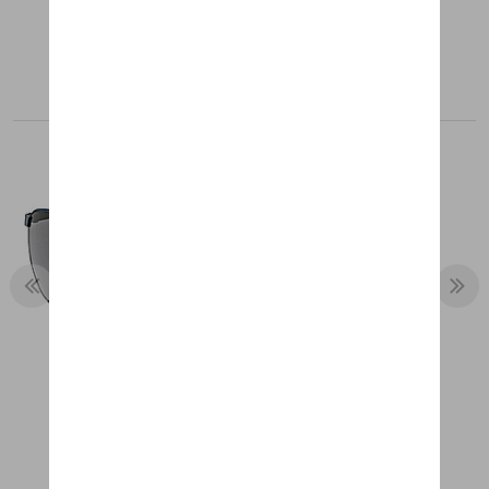
Produits recommandés
LUNETTES DE SOLEIL P´8910 –
RACING
355,89 €