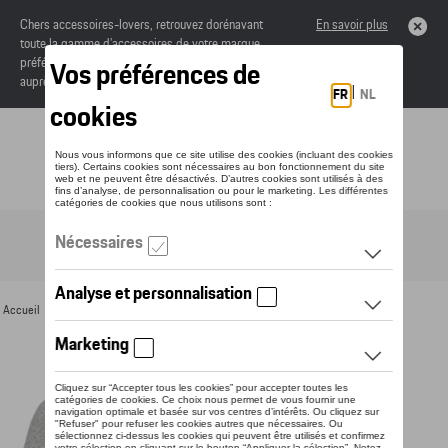
Chers accessoires-lovers, retrouvez dorénavant
En savoir plus
toute la gamme d’accessoires de votre marque
préférée sous forme de catalogue à commander
auprès de votre concessionaire.
Toggle navigation
FR
Accueil
>
Pour vous
>
Textile
>
Hommes
>
T-shirts et polos
> Détail