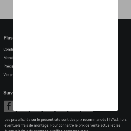
Plus d'informations
Conditions de vente
Mentions légales
Précision des tailles
Vie privée
Suivez nous
Les prix affichés sur le présent site sont des prix recommandés (TVAc), hors
éventuels frais de montage. Pour connaitre le prix de vente actuel et les