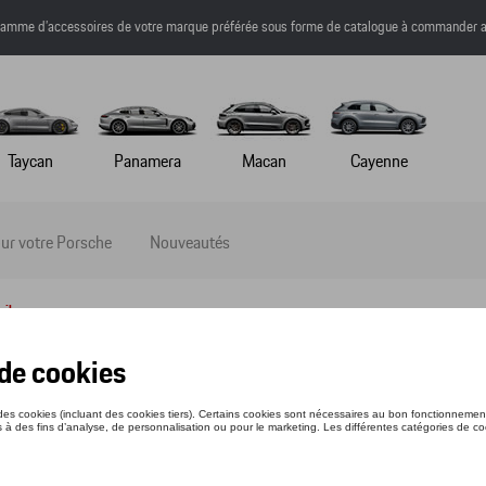
a gamme d’accessoires de votre marque préférée sous forme de catalogue à commander a
Taycan
Panamera
Macan
Cayenne
ur votre Porsche
Nouveautés
ail
IRT - RS 2.7 - S
nce: WAP95100S0NRS2
1 €