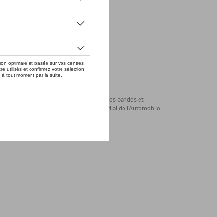
manches courtes de la collection RS 2.7. Les bandes et
che 911 Carrera 2.7 RS, présentée au Mondial de l’Automobile