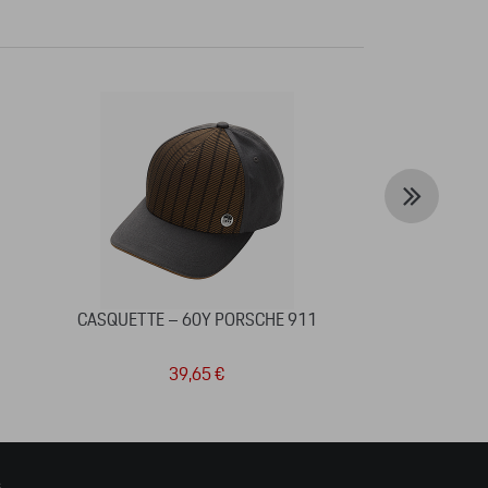
CASQUETTE – 60Y PORSCHE 911
COLLECTOR'S 
4 –
39,65 €
2
s