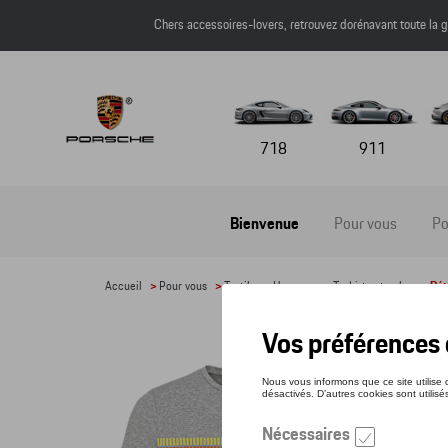
Chers accessoires-lovers, retrouvez dorénavant toute l
718
911
Bienvenue
Pour vous
Po
Accueil
>
Pour vous
>
Textile
>
Hommes
>
T-shirts et polos
> Dét
T-SH
Référe
61,0