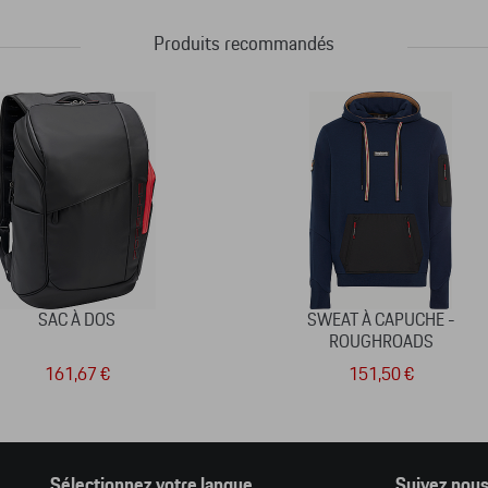
Produits recommandés
SAC À DOS
SWEAT À CAPUCHE -
ROUGHROADS
161,67 €
151,50 €
Sélectionnez votre langue
Suivez nou