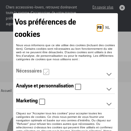
Chers accessoires-lovers, retrouvez dorénavant
En savoir plus
toute la gamme d’accessoires de votre marque
préférée sous forme de catalogue à commander
auprès de votre concessionaire.
Toggle navigation
FR
Accueil
>
Pour vous
>
Textile
>
Hommes
>
T-shirts et polos
> Détail