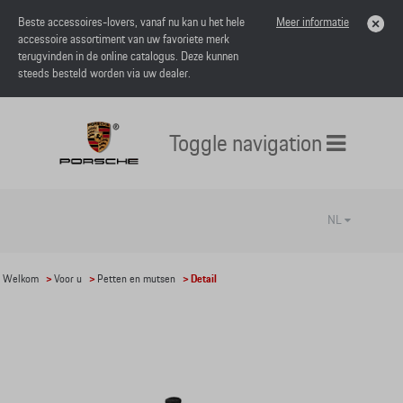
Beste accessoires-lovers, vanaf nu kan u het hele
Meer informatie
accessoire assortiment van uw favoriete merk
terugvinden in de online catalogus. Deze kunnen
steeds besteld worden via uw dealer.
Toggle navigation
NL
Welkom
>
Voor u
>
Petten en mutsen
> Detail