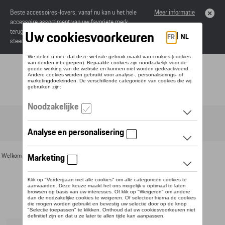
Beste accessoires-lovers, vanaf nu kan u het hele
Meer informatie
accessoire assortiment van uw favoriete merk
terugvinden in de online catalogus. Deze kunnen
steeds besteld worden via uw dealer.
Toggle navigation
NL
Welkom
>
Voor u
>
Petten en mutsen
> Detail