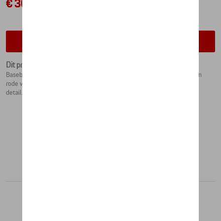
€ 30,50
Contacteer uw dealer voor beschikbaarheid
Dit product is momenteel niet op stock
Baseballcap is afgewerkt met een Weissach/Porsche siliconenprint. Een
rode vlag label met geweven Porsche logo voegt een subtiel design
detail.one size fits all. 100% katoen.
Aanbevolen producten