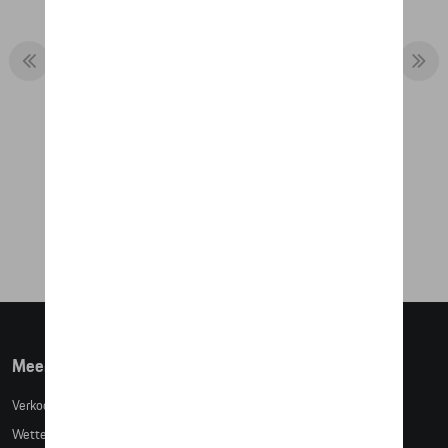
THERMOSFLES - 917 PINK PIG
€ 76,27
Meer info
Verkoopsvoorwaarden
Wettelijke bepalingen