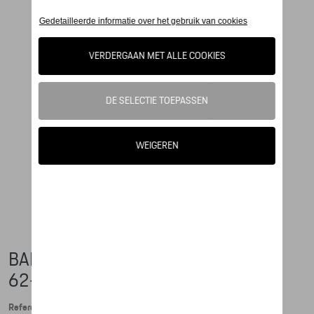
BABYROMPER, MOTORSPORT, MAAT
62-68
Referentie: WAP4300620K