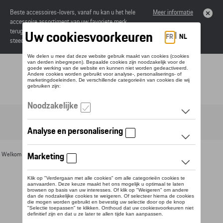
Beste accessoires-lovers, vanaf nu kan u het hele
Meer informatie
accessoire assortiment van uw favoriete merk
terugvinden in de online catalogus. Deze kunnen
steeds besteld worden via uw dealer.
Toggle navigation
NL
Welkom
>
Voor u
>
Voor kinderen
> Detail