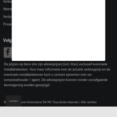
Verkoopsvoorwaarden
Wettelijke bepalingen
Verduidelijking kledingmaten
Privacybeleid
Volg Ons
De prijzen op deze site zijn adviesprijzen (incl. btw), exclusief eventuele
installatiekosten. Voor meer informatie over de actuele verkoopprijs en de
eventuele installatiekosten kunt u contact opnemen met uw
concessiehouder / agent. De adviesprijzen kunnen zonder voorafgaande
kennisgeving worden gewijzigd.
cookies
© 2026 D'Ieteren Automotive SA/NV. Tous droits réservés / Alle rechten
voorbehouden.