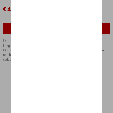
€ 49,83
Contacteer uw dealer voor beschikbaarheid
Dit product is momenteel niet op stock
Lang Porsche Motorsport romperpakje geïnspireerd op de Porsche
Motorsport teamkleding. Met voetjes en drukknopen aan de voorkant en op
één been. Alleen verkrijgbaar in maat 62/68. - 100% katoen - Inclusief
cadeauverpakking (bijpassend doosje) - Kleur: Zwart / rood / wit
Aanbevolen producten