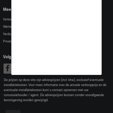
Meer info
Verkoopsvoorwaarden
Wettelijke bepalingen
Verduidelijking kledingmaten
Privacybeleid
Volg Ons
De prijzen op deze site zijn adviesprijzen (incl. btw), exclusief eventuele
installatiekosten. Voor meer informatie over de actuele verkoopprijs en de
eventuele installatiekosten kunt u contact opnemen met uw
concessiehouder / agent. De adviesprijzen kunnen zonder voorafgaande
kennisgeving worden gewijzigd.