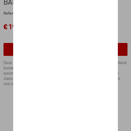
BABY PORSCHE, LAVA ORANGE
Referentie: WAP0400050LBBP
€ 192,17
Contacteer uw dealer om te bestellen
Deze kleine Porsche heeft werkende voor- en achter verlichting die bediend
kunnen worden met een geïntegreerde knop. De verlichting gaat
automatisch uit na 10 minuten. Daarnaast is het stuur voorzien van een
claxon, brede stille banden en een verwijderbare zachte zitting. Geschikt
voor kinderen vanaf 1,5 jaar.