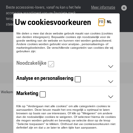
Beste accessoires-lovers, vanaf nu kan u het hele
Meer informatie
accessoire assortiment van uw favoriete merk
terugvinden in de online catalogus. Deze kunnen
steeds besteld worden via uw dealer.
Toggle navigation
NL
Welkom
>
Voor u
>
Voor kinderen
> Detail