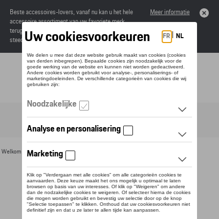
Beste accessoires-lovers, vanaf nu kan u het hele
Meer informatie
accessoire assortiment van uw favoriete merk
terugvinden in de online catalogus. Deze kunnen
steeds besteld worden via uw dealer.
Toggle navigation
NL
Welkom
>
Voor u
>
Voor kinderen
> Detail