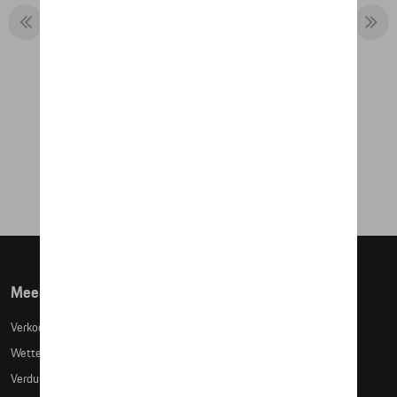
PARAPLU XL - MARTINI RACING
€ 86,43
Meer info
Verkoopsvoorwaarden
Wettelijke bepalingen
Verduidelijking kledingmaten