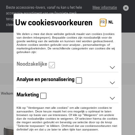
Beste accessoires-lovers, vanaf nu kan u het hele
Meer informatie
accessoire assortiment van uw favoriete merk
terugvinden in de online catalogus. Deze kunnen
steeds besteld worden via uw dealer.
Toggle navigation
NL
Welkom
>
Voor u
>
Divers
>
Mokken
> Detail