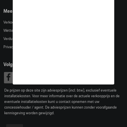
Meer info
Verkoopsvoorwaarden
Wettelijke bepalingen
Verduidelijking kledingmaten
Privacybeleid
Volg Ons
De prijzen op deze site zijn adviesprijzen (incl. btw), exclusief eventuele
installatiekosten. Voor meer informatie over de actuele verkoopprijs en de
eventuele installatiekosten kunt u contact opnemen met uw
concessiehouder / agent. De adviesprijzen kunnen zonder voorafgaande
kennisgeving worden gewijzigd.