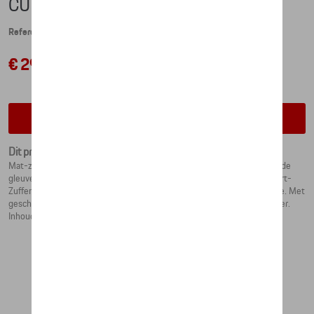
CUP - PORSCHE BLACK
Referentie: WAP0506010NCLC
€ 29,49
Contacteer uw dealer voor beschikbaarheid
Dit product is momenteel niet op stock
Mat-zwarte porseleinen beker in exclusieve vorm met twee gegraveerde
gleuven, in de stijl van een Porsche motor zuiger. Met opdruk "Stuttgart-
Zuffenhausen, PORSCHE, seit 1948". Ontwerp van Studio F.A. Porsche. Met
geschenkverpakking. Gemaakt in Duitsland. Geschikt voor de vaatwasser.
Inhoud: ca. 270 ml