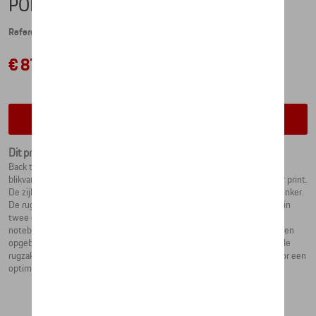
PORSCHE SCHOOL BACKPACK
Referentie: WAP0350010N0WW
€ 87,22
Contacteer uw dealer voor beschikbaarheid
Dit product is momenteel niet op stock
Back to school! De stijlvolle schoolrugzak van Porsche is een echte
blikvanger: Porsche-logo's sieren de voorkant als reflecterende all-over print.
De zijkanten hebben reflecterende banden voor zichtbaarheid in het donker.
De rugzak opent en sluit met een ritssluiting. Binnenin is het verdeeld in
twee gebieden: het hoofdvak biedt voldoende ruimte voor boeken en
notebooks, terwijl waardevolle spullen snel en eenvoudig kunnen worden
opgeborgen in het voorvak. De elastische zakken aan de zijkanten van de
rugzak bieden extra ruimte. De verstelbare schouderbanden zorgen voor een
optimale pasvorm en comfort.