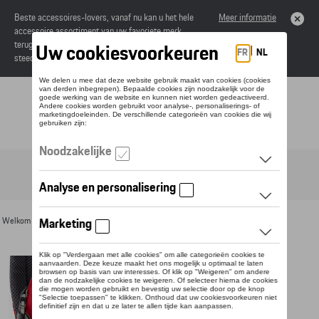
Beste accessoires-lovers, vanaf nu kan u het hele
Meer informatie
accessoire assortiment van uw favoriete merk
terugvinden in de online catalogus. Deze kunnen
steeds besteld worden via uw dealer.
Toggle navigation
NL
Welkom
>
Voor u
>
Voor kinderen
> Detail