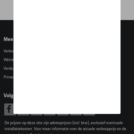
Meer info
Verkoopsvoorwaarden
Wettelijke bepalingen
Verduidelijking kledingmaten
Privacybeleid
Volg Ons
De prijzen op deze site zijn adviesprijzen (incl. btw), exclusief eventuele
installatiekosten. Voor meer informatie over de actuele verkoopprijs en de