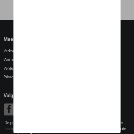
Meer info
Verkoopsvoorwaarden
Wettelijke bepalingen
Verduidelijking kledingmaten
Privacybeleid
Volg Ons
De prijzen op deze site zijn adviesprijzen (incl. btw), exclusief eventuele
installatiekosten. Voor meer informatie over de actuele verkoopprijs en de