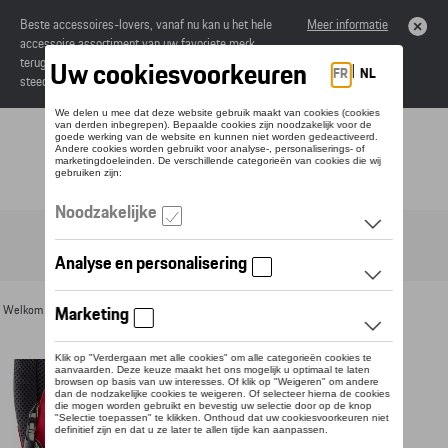
Beste accessoires-lovers, vanaf nu kan u het hele
Meer informatie
accessoire assortiment van uw favoriete merk
terugvinden in de online catalogus. Deze kunnen
steeds besteld worden via uw dealer.
Toggle navigation
NL
Welkom
>
Voor u
>
Voor kinderen
> Detail