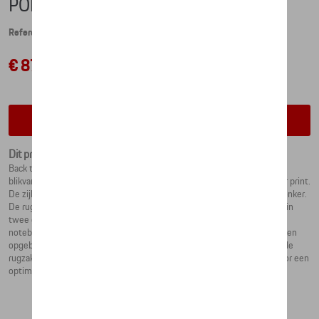
PORSCHE SCHOOL BACKPACK
Referentie: WAP0350010N0WW
€ 87,22
Contacteer uw dealer voor beschikbaarheid
Dit product is momenteel niet op stock
Back to school! De stijlvolle schoolrugzak van Porsche is een echte
blikvanger: Porsche-logo's sieren de voorkant als reflecterende all-over print.
De zijkanten hebben reflecterende banden voor zichtbaarheid in het donker.
De rugzak opent en sluit met een ritssluiting. Binnenin is het verdeeld in
twee gebieden: het hoofdvak biedt voldoende ruimte voor boeken en
notebooks, terwijl waardevolle spullen snel en eenvoudig kunnen worden
opgeborgen in het voorvak. De elastische zakken aan de zijkanten van de
rugzak bieden extra ruimte. De verstelbare schouderbanden zorgen voor een
optimale pasvorm en comfort.