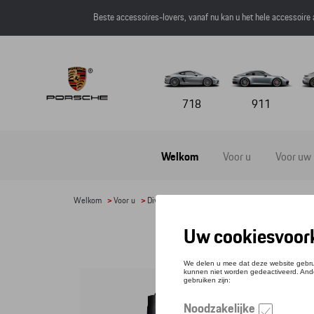
Beste accessoires-lovers, vanaf nu kan u het hele accessoire
718
911
Welkom
Voor u
Voor uw
Welkom
>
Voor u
>
Divers
> Detail
DRI
Referen
€ 50