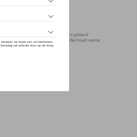
 van dubbelwandig RVS en voorzien van een gelaserd
-knop op het Porsche-stuur wiel. De drinkfles houdt warme