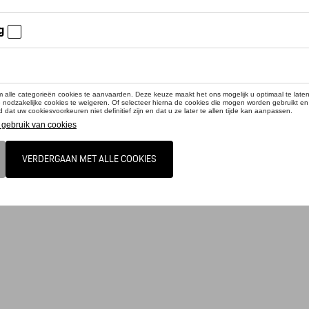
cteer uw dealer om te bestellen
es voor onderweg: de hoogwaardige gepoedercoate Porsche drinkfles is gemaakt
logo. Het exclusieve ontwerp van het deksel slot is gebaseerd op de Drive Mode
warm en koud dranken koelen en is volledig lekvrij. Wit. 550 ml