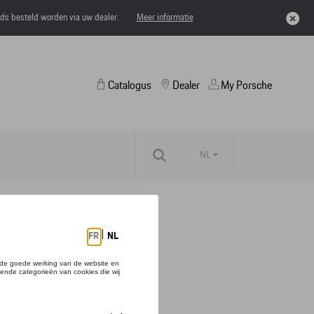
eds besteld worden via uw dealer.
Meer informatie
Catalogus
Dealer
My Porsche
NL