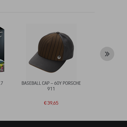
.7
BASEBALL CAP – 60Y PORSCHE
BASEBALL
911
€ 39,65
€