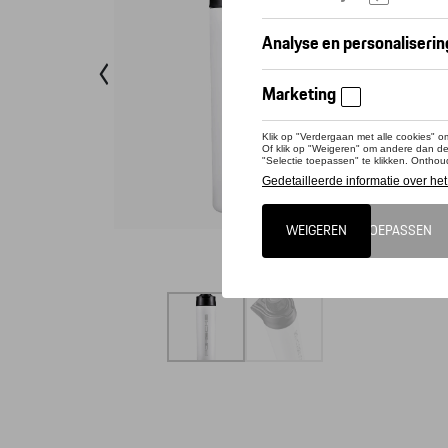
Conta
Prestati
Porsche-
dranken 