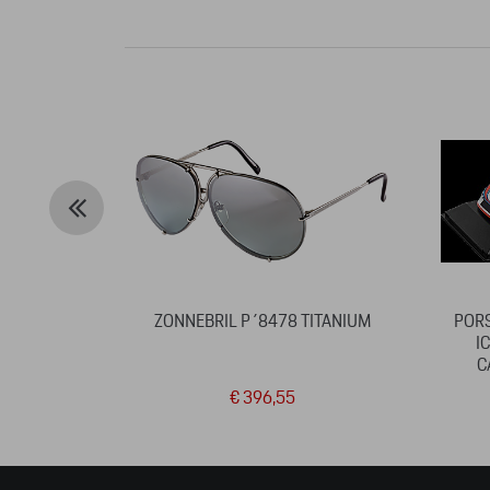
ZONNEBRIL P´8478 TITANIUM
PORS
I
C
€ 396,55