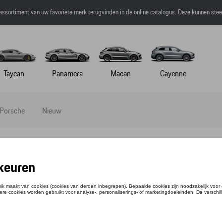
 assortiment van uw favoriete merk terugvinden in de online catalogus. Deze kunnen ste
Taycan
Panamera
Macan
Cayenne
 Porsche
Nieuw
NKFLES
tie: WAP0506220PTHF
,84