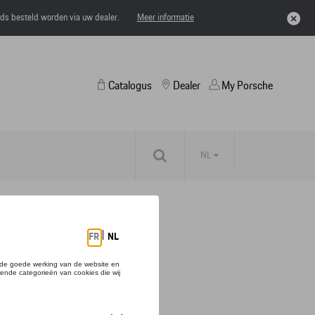
eds besteld worden via uw dealer.
Meer informatie
Catalogus
Dealer
My Porsche
NL