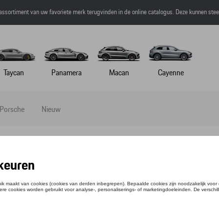
 assortiment van uw favoriete merk terugvinden in de online catalogus. Deze kunnen ste
Taycan
Panamera
Macan
Cayenne
 Porsche
Nieuw
NEBRIL P´8508 C TITANIUM
tie: WAP0785080JC62
4,70