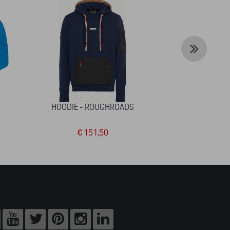
HOODIE - ROUGHROADS
2D PUZZLE 
CALEN
€ 151,50
€