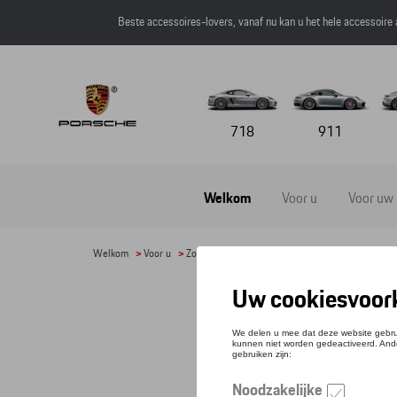
Beste accessoires-lovers, vanaf nu kan u het hele accessoire
718
911
Welkom
Voor u
Voor uw
Welkom
>
Voor u
>
Zonnebrillen
> Detail
ZON
Referen
€ 28