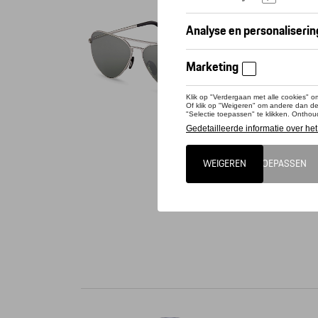
Conta
Dit pro
Zonnebri