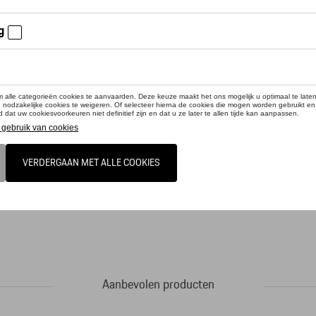
cteer uw dealer voor beschikbaarheid
duct is momenteel niet op stock
l aviator met zilverkleurige montuur uit metaal. Olijf/grijze brilglazen in polyc
Aanbevolen producten