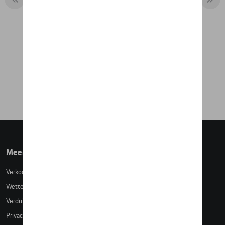
VEST SWEAT - RS 2.7
€ 151,50
Meer info
Verkoopsvoorwaarden
Wettelijke bepalingen
Verduidelijking kledingmaten
Privacybeleid