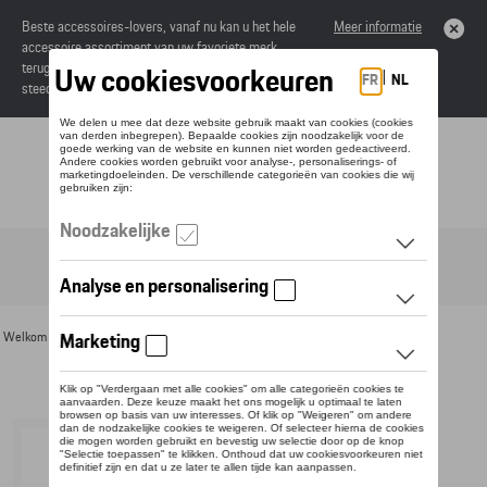
Beste accessoires-lovers, vanaf nu kan u het hele
Meer informatie
accessoire assortiment van uw favoriete merk
terugvinden in de online catalogus. Deze kunnen
steeds besteld worden via uw dealer.
Toggle navigation
NL
Welkom
>
Voor u
>
Electronica
> Detail