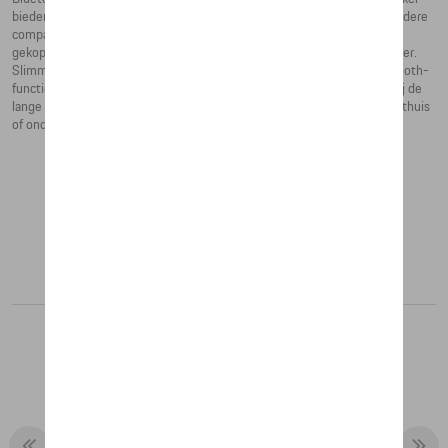
bieden een helder en nauwkeurig geluid. Extra 911 Speakers 2.0 en andere
compatibele geluidsproducten van Porsche Lifestyle kunnen worden
gekoppeld met de geïntegreerde draadloze technologie voor in de kamer.
Slimme NFC-technologie is een aanvulling op de conventionele Bluetooth-
functie, voor snel en eenvoudig koppelen met een smartphone. Dankzij de
lange levensduur van de batterij kun je tot 16 uur draadloos streamen, thuis
of onderweg met de praktische transportkoffer.
Aanbevolen producten