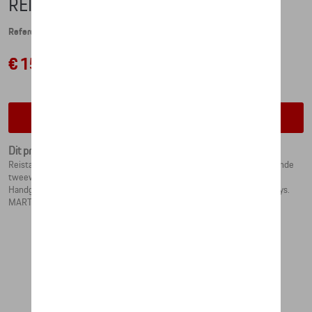
REISTAS, SAFARI - MARTINI RACING
Referentie: WAP0359270P0MR
€ 151,50
Contacteer uw dealer voor beschikbaarheid
Dit product is momenteel niet op stock
Reistas in het iconische MARTINI RACING® Safari design. Waterafstotende
tweewegrits. Interieur met zakdetails. Schuifzakken aan de uiteinden.
Handgrepen en afneembare schouderriem met MARTINI RACING®-inlays.
MARTINI RACING®-strepen en collectielogo op de buitenkant.