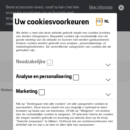
Beste accessoires-lovers, vanaf nu kan u het hele
Meer informatie
accessoire assortiment van uw favoriete merk
terugvinden in de online catalogus. Deze kunnen
steeds besteld worden via uw dealer.
Toggle navigation
NL
Welkom
>
Voor u
>
Bagage
> Detail