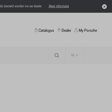
eds besteld worden via uw dealer.
Meer informatie
Catalogus
Dealer
My Porsche
NL