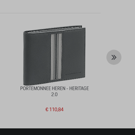
PORTEMONNEE HEREN - HERITAGE
POLO-SHIRT
2.0
€ 110,84
€