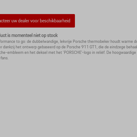
cteer uw dealer voor beschikbaarheid
duct is momenteel niet op stock
formance to go: de dubbelwandige, lekvrije Porsche thermobeker houdt warme d
er dankzij het ontwerp gebaseerd op de Porsche 911 GT1, die de eindzege behaa
che-embleem en het deksel met het 'PORSCHE'-logo in reliëf. De hoogwaardige ve
fans.