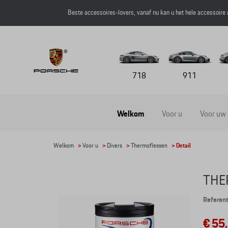
Beste accessoires-lovers, vanaf nu kan u het hele accessoire
718
911
Welkom
Voor u
Voor uw
Welkom
>
Voor u
>
Divers
>
Thermoflessen
> Detail
THE
Referen
€ 55