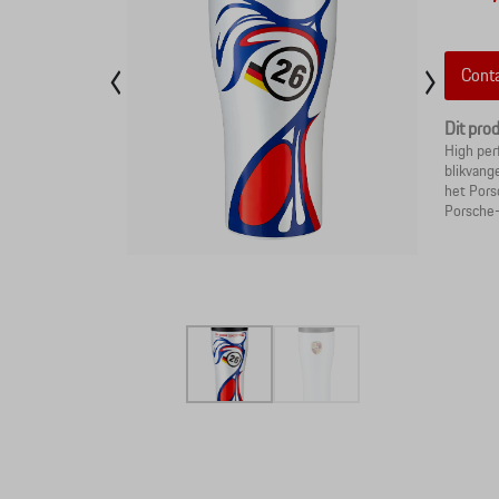
Conta
Dit pro
High per
blikvang
het Pors
Porsche-