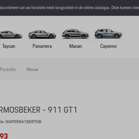
 assortiment van uw favoriete merk terugvinden in de online catalogus. Deze kunnen ste
Taycan
Panamera
Macan
Cayenne
 Porsche
Nieuw
RMOSBEKER - 911 GT1
tie: WAP0506180RTHB
,93