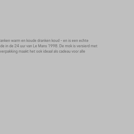
ranken warm en koude dranken koud - en is een echte
lde in de 24 uur van Le Mans 1998. De mok is versierd met
rpakking maakt het ook ideaal als cadeau voor alle