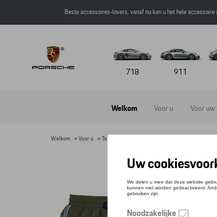
Beste accessoires-lovers, vanaf nu kan u het hele accessoire
718
911
Welkom
Voor u
Voor uw
Welkom
>
Voor u
>
Textiel
>
Heren
> Detail
ZWE
Refere
€ 81