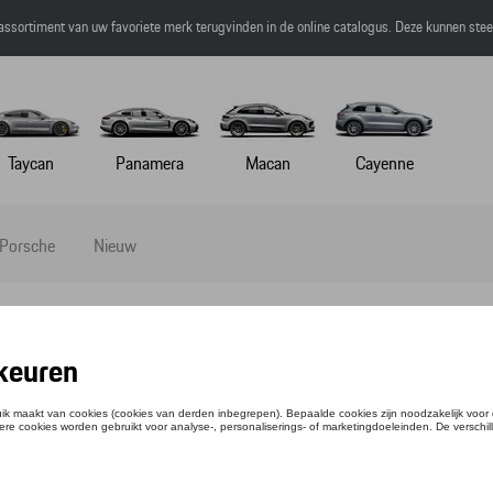
 assortiment van uw favoriete merk terugvinden in de online catalogus. Deze kunnen ste
Taycan
Panamera
Macan
Cayenne
 Porsche
Nieuw
MBROEK - MARTINI RACING - XL
ntie: WAP5540XL0M0MR
,35