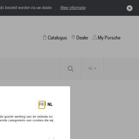
eds besteld worden via uw dealer.
Meer informatie
Catalogus
Dealer
My Porsche
NL