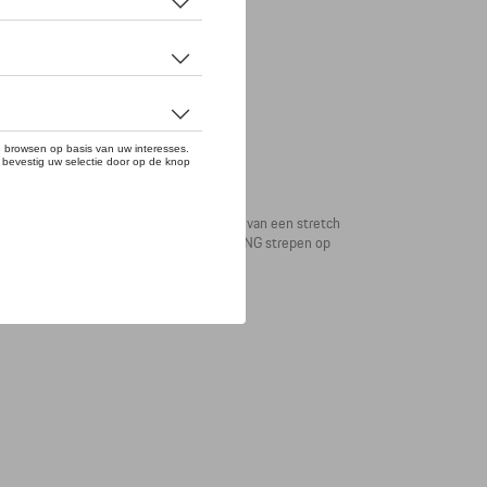
drogend materiaal. De broek is voorzien van een stretch
t heeft de broek decoratieve MARTINI RACING strepen op
HE-logo staat achterop gedrukt.