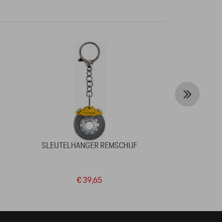
SLEUTELHANGER REMSCHIJF
BASEBALL CA
FA
€ 39,65
€