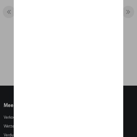
COLLECTOR'S ESPRESSO CUP, NO. 2 –
XMAS – LTD. EDITION
€ 25,42
Meer info
Verkoopsvoorwaarden
Wettelijke bepalingen
Verduidelijking kledingmaten