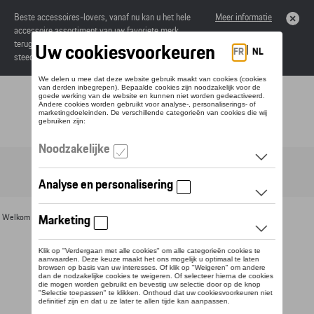
Beste accessoires-lovers, vanaf nu kan u het hele
Meer informatie
accessoire assortiment van uw favoriete merk
terugvinden in de online catalogus. Deze kunnen
steeds besteld worden via uw dealer.
Toggle navigation
NL
Welkom
>
Voor u
>
Zonnebrillen
> Detail