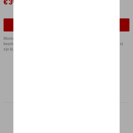
€ 396,55
Contacteer uw dealer om te bestellen
Montuur in Light Gold. Brilglazen in polycarbonaat met 100% UV
bescherming, bruin. Vervangglazen in licht blauw/zilver met spiegeleffect
zijn bijgeleverd.
Aanbevolen producten