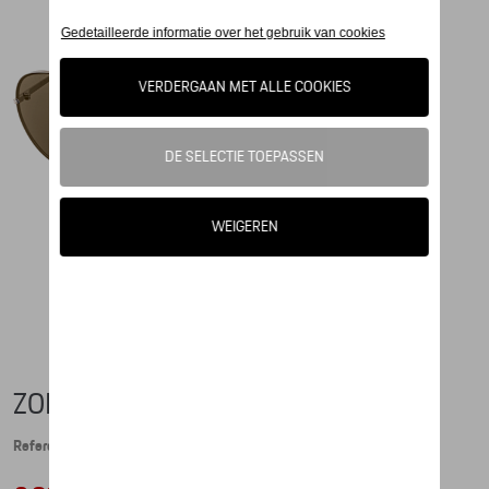
ZONNEBRIL P´8478 GOLD
Referentie: WAP0784780JA69