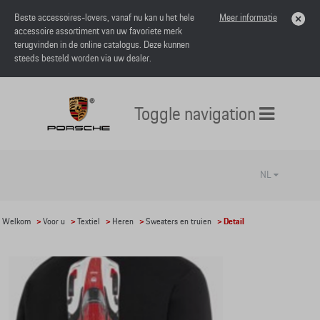
Beste accessoires-lovers, vanaf nu kan u het hele
Meer informatie
accessoire assortiment van uw favoriete merk
terugvinden in de online catalogus. Deze kunnen
steeds besteld worden via uw dealer.
Toggle navigation
NL
Welkom
>
Voor u
>
Textiel
>
Heren
>
Sweaters en truien
> Detail