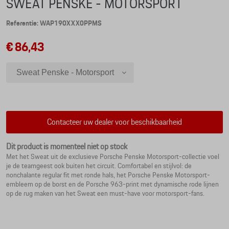
SWEAT PENSKE - MOTORSPORT
Referentie: WAP190XXX0PPMS
€ 86,43
Sweat Penske - Motorsport
Sweat Penske - Motorsport - 3XL
Sweat Penske - Motorsport - XXL
Sweat Penske - Motorsport - XL
Contacteer uw dealer voor beschikbaarheid
Sweat Penske - Motorsport - L
Sweat Penske - Motorsport - M
Dit product is momenteel niet op stock
Met het Sweat uit de exclusieve Porsche Penske Motorsport-collectie voel
Sweat Penske - Motorsport - S
je de teamgeest ook buiten het circuit. Comfortabel en stijlvol: de
nonchalante regular fit met ronde hals, het Porsche Penske Motorsport-
embleem op de borst en de Porsche 963-print met dynamische rode lijnen
op de rug maken van het Sweat een must-have voor motorsport-fans.