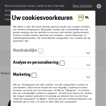
Beste accessoires-lovers, vanaf nu kan u het hele
Meer informatie
accessoire assortiment van uw favoriete merk
terugvinden in de online catalogus. Deze kunnen
steeds besteld worden via uw dealer.
Toggle navigation
NL
Welkom
>
Voor u
>
Textiel
>
Heren
>
Sweaters en truien
> Detail