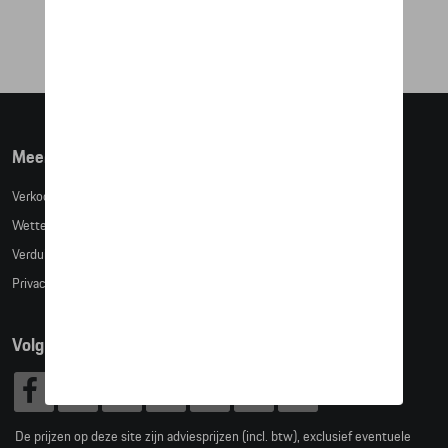
€ 35,59
Meer info
Verkoopsvoorwaarden
Wettelijke bepalingen
Verduidelijking kledingmaten
Privacybeleid
Volg Ons
De prijzen op deze site zijn adviesprijzen (incl. btw), exclusief eventuele