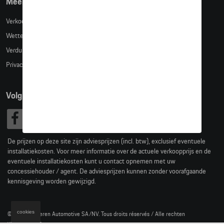
Meer info
Verkoopsvoorwaarden
Wettelijke bepalingen
Verduidelijking kledingmaten
Privacybeleid
Volg Ons
De prijzen op deze site zijn adviesprijzen (incl. btw), exclusief eventuele
installatiekosten. Voor meer informatie over de actuele verkoopprijs en de
eventuele installatiekosten kunt u contact opnemen met uw
concessiehouder / agent. De adviesprijzen kunnen zonder voorafgaande
kennisgeving worden gewijzigd.
cookies
© 2026 D'Ieteren Automotive SA/NV. Tous droits réservés / Alle rechten
voorbehouden.