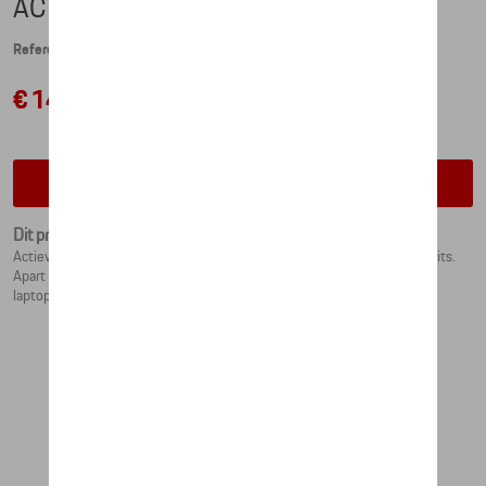
ACTIVE BACKPACK
Referentie: WAP0350040MACB
€ 141,34
Contacteer uw dealer voor beschikbaarheid
Dit product is momenteel niet op stock
Actieve waterdichte rugzak met groot hoofdvak, een roldeksel en een rits.
Apart klein voorvak met rits [niet waterdicht]. Zijvakken, interieur met
laptopvak en extra vak. Volume: 24 l.