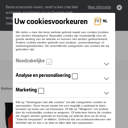
Beste accessoires-lovers, vanaf nu kan u het hele
Meer informatie
accessoire assortiment van uw favoriete merk
terugvinden in de online catalogus. Deze kunnen
steeds besteld worden via uw dealer.
Toggle navigation
NL
Welkom
>
Voor u
>
Bagage
> Detail