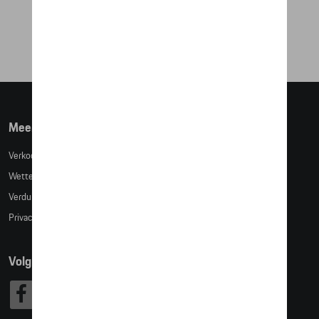
€ 42,19
Meer info
Verkoopsvoorwaarden
Wettelijke bepalingen
Verduidelijking kledingmaten
Privacybeleid
Volg Ons