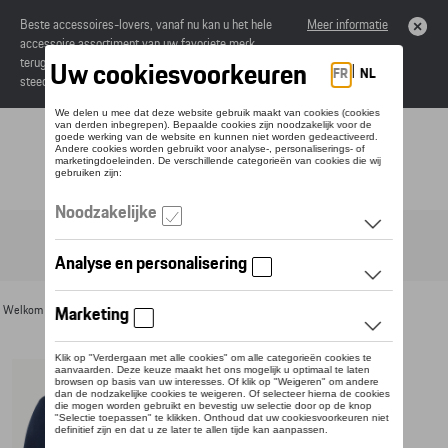
Beste accessoires-lovers, vanaf nu kan u het hele
Meer informatie
accessoire assortiment van uw favoriete merk
terugvinden in de online catalogus. Deze kunnen
steeds besteld worden via uw dealer.
Toggle navigation
NL
Welkom
>
Voor u
>
Textiel
>
Heren
>
Sweaters en truien
> Detail