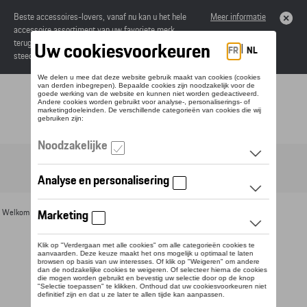
Beste accessoires-lovers, vanaf nu kan u het hele
Meer informatie
accessoire assortiment van uw favoriete merk
terugvinden in de online catalogus. Deze kunnen
steeds besteld worden via uw dealer.
Toggle navigation
NL
Welkom
>
Voor u
>
Textiel
>
Heren
>
Sweaters en truien
> Detail