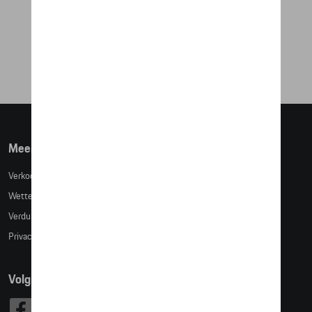
EDITION – RACING
€ 25,42
Meer info
Verkoopsvoorwaarden
Wettelijke bepalingen
Verduidelijking kledingmaten
Privacybeleid
Volg Ons