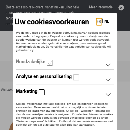
Beste accessoires-lovers, vanaf nu kan u het hele
Meer informatie
accessoire assortiment van uw favoriete merk
terugvinden in de online catalogus. Deze kunnen
steeds besteld worden via uw dealer.
Toggle navigation
NL
Welkom
>
Voor u
>
Textiel
>
Heren
>
T-shirts en polo's
> Detail