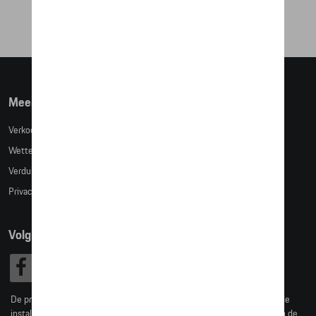
Meer info
Verkoopsvoorwaarden
Wettelijke bepalingen
Verduidelijking kledingmaten
Privacybeleid
Volg Ons
De prijzen op deze site zijn adviesprijzen (incl. btw), exclusief eventuele
installatiekosten. Voor meer informatie over de actuele verkoopprijs en de