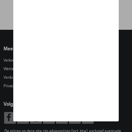
€ 222,68
Meer info
Verkoopsvoorwaarden
Wettelijke bepalingen
Verduidelijking kledingmaten
Privacybeleid
Volg Ons
De prijzen op deze site zijn adviesprijzen (incl. btw), exclusief eventuele