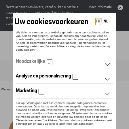
Beste accessoires-lovers, vanaf nu kan u het hele
Meer informatie
accessoire assortiment van uw favoriete merk
terugvinden in de online catalogus. Deze kunnen
steeds besteld worden via uw dealer.
Toggle navigation
NL
Welkom
>
Voor u
>
Textiel
>
Heren
>
T-shirts en polo's
> Detail