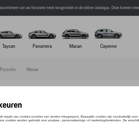
 assortiment van uw favoriete merk terugvinden in de online catalogus. Deze kunnen ste
Taycan
Panamera
Macan
Cayenne
 Porsche
Nieuw
IRT - RS 2.7 - S
ntie: WAP95000S0NRS2
,01