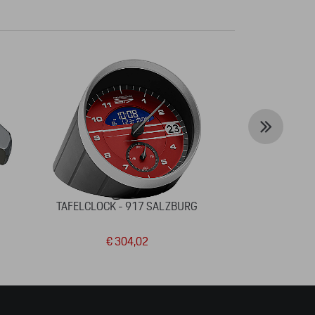
TAFELCLOCK - 917 SALZBURG
COLLECTOR'S 
4 –
€ 304,02
€