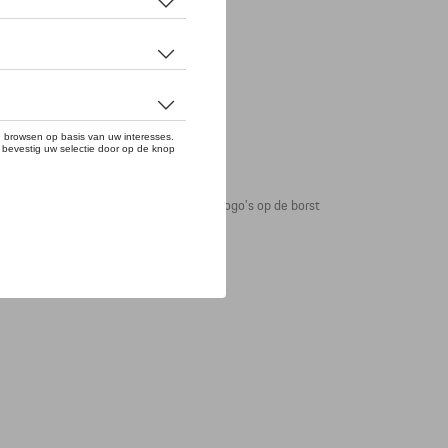
kleuren wit, olijfgroen met rode PORSCHE logo's op de borst