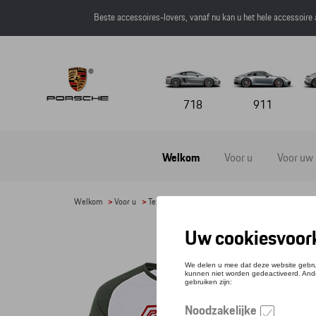
Beste accessoires-lovers, vanaf nu kan u het hele accessoire
718
911
Welkom
Voor u
Voor uw
Welkom
>
Voor u
>
Textiel
>
Heren
>
T-shirts en polo's
> Detail
T-SH
Refere
€ 61