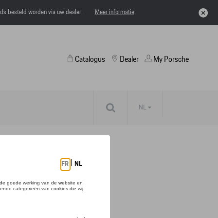
eds besteld worden via uw dealer.
Meer informatie
Catalogus
Dealer
My Porsche
NL