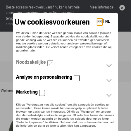
Beste accessoires-lovers, vanaf nu kan u het hele
Meer informatie
accessoire assortiment van uw favoriete merk
terugvinden in de online catalogus. Deze kunnen
steeds besteld worden via uw dealer.
Toggle navigation
NL
Welkom
>
Voor u
>
Textiel
>
Heren
>
T-shirts en polo's
> Detail