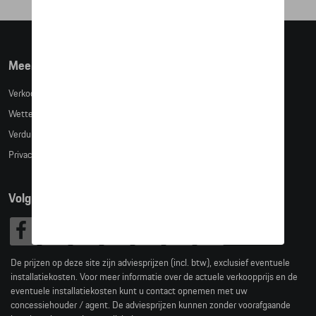
Meer info
Verkoopsvoorwaarden
Wettelijke bepalingen
Verduidelijking kledingmaten
Privacybeleid
Volg Ons
De prijzen op deze site zijn adviesprijzen (incl. btw), exclusief eventuele
installatiekosten. Voor meer informatie over de actuele verkoopprijs en de
eventuele installatiekosten kunt u contact opnemen met uw
concessiehouder / agent. De adviesprijzen kunnen zonder voorafgaande