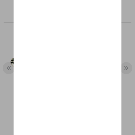
Aanbevolen producten
MANCHETKNOPEN PORSCHE
EMBLEEM
€ 90,50