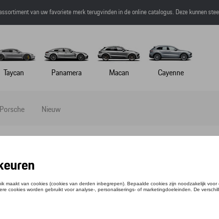
 assortiment van uw favoriete merk terugvinden in de online catalogus. Deze kunnen ste
Taycan
Panamera
Macan
Cayenne
 Porsche
Nieuw
HIRT PENSKE - MOTORSPORT - XL
ntie: WAP1920XL0PPMS
,67