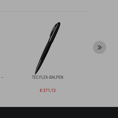
 –
TEC FLEX-BALPEN
BASEBALL
€ 371,13
€