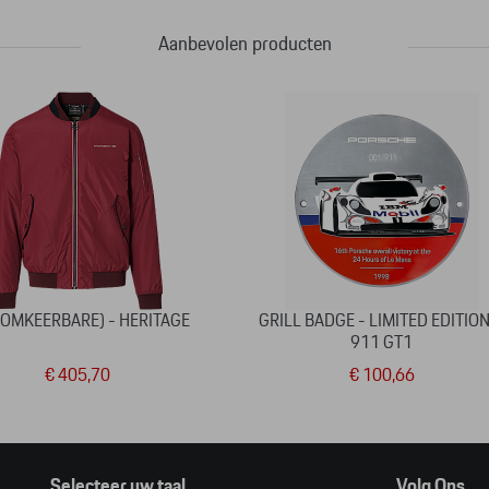
Aanbevolen producten
(OMKEERBARE) - HERITAGE
GRILL BADGE - LIMITED EDITION
911 GT1
€ 405,70
€ 100,66
Selecteer uw taal
Volg Ons