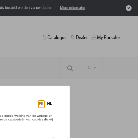
eds besteld worden via uw dealer.
Meer informatie
Catalogus
Dealer
My Porsche
NL