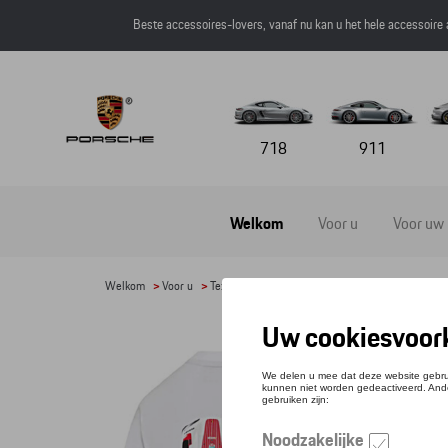
Beste accessoires-lovers, vanaf nu kan u het hele accessoire
718
911
Welkom
Voor u
Voor uw
Welkom
>
Voor u
>
Textiel
>
Heren
>
T-shirts en polo's
> Detail
T-S
Refere
€ 40