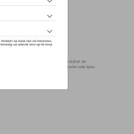
 ook buiten het circuit. Comfortabel en stijlvol: de
orst en de Porsche 963-print met dynamische rode lijnen