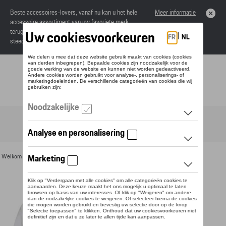
Beste accessoires-lovers, vanaf nu kan u het hele
Meer informatie
accessoire assortiment van uw favoriete merk
terugvinden in de online catalogus. Deze kunnen
steeds besteld worden via uw dealer.
Toggle navigation
NL
Welkom
>
Voor u
>
Textiel
>
Heren
>
T-shirts en polo's
> Detail