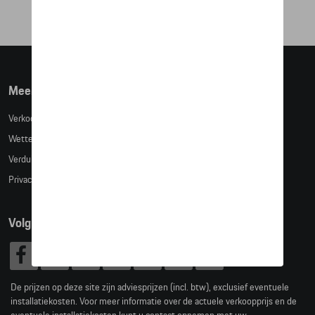
Meer info
Verkoopsvoorwaarden
Wettelijke bepalingen
Verduidelijking kledingmaten
Privacybeleid
Volg Ons
De prijzen op deze site zijn adviesprijzen (incl. btw), exclusief eventuele
installatiekosten. Voor meer informatie over de actuele verkoopprijs en de